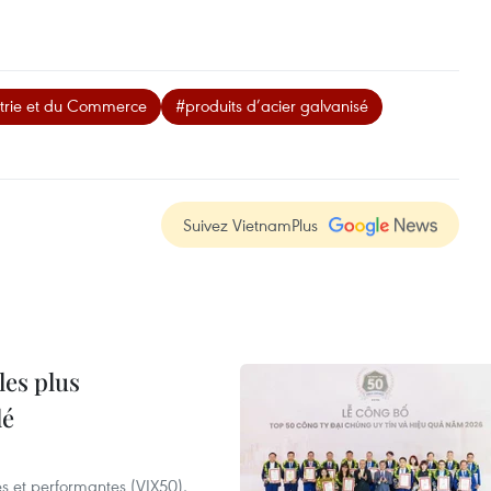
strie et du Commerce
#produits d’acier galvanisé
Suivez VietnamPlus
les plus
lé
es et performantes (VIX50),