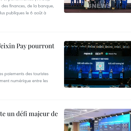
s des finances, de la banque,
dus publiques le 6 août à
 Weixin Pay pourront
les paiements des touristes
ement numérique entre les
te un défi majeur de