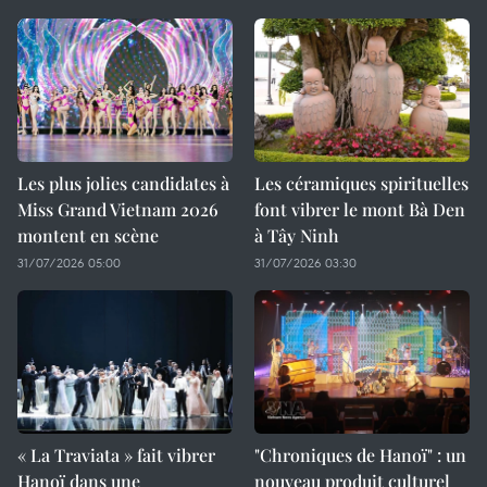
Les plus jolies candidates à
Les céramiques spirituelles
Miss Grand Vietnam 2026
font vibrer le mont Bà Den
montent en scène
à Tây Ninh
31/07/2026 05:00
31/07/2026 03:30
« La Traviata » fait vibrer
"Chroniques de Hanoï" : un
Hanoï dans une
nouveau produit culturel