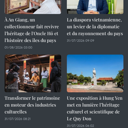
À An Giang, un
La diaspora vietnamienne,
collectionneur fait revivre
un levier de la diplomatie
l'héritage de l'Oncle Hô et
et du rayonnement du pays
l'histoire des îles du pays
31/07/2026 09:09
01/08/2026 03:00
Transformer le patrimoine
Une exposition à Hung Yen
en moteur des industries
met en lumière l’héritage
culturelles
culturel et scientifique de
Le Quy Don
31/07/2026 08:21
31/07/2026 06:02