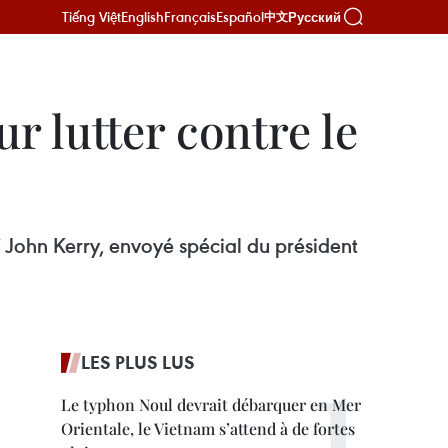
Tiếng Việt
English
Français
Español
Русский
中文
r lutter contre le
ï John Kerry, envoyé spécial du président
LES PLUS LUS
Le typhon Noul devrait débarquer en Mer
Orientale, le Vietnam s’attend à de fortes