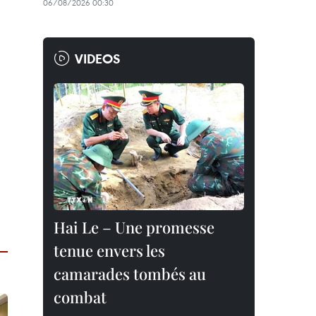
06/08/2026 00:30
VIDEOS
Hai Le – Une promesse
tenue envers les
camarades tombés au
combat