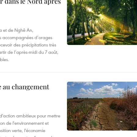
ur dans le Nord après
oa et de Nghê An,
rtes accompagnées d’orages
cevoir des précipitations très
rtir de l’après-midi du 7 août,
bles.
ce au changement
action ambitieux pour mettre
ion de l'environnement et
ition verte, l'économie