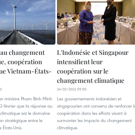
 au changement
L'Indonésie et Singapour
ue, coopération
intensifient leur
que Vietnam-États-
coopération sur le
changement climatique
33
24/02/2022 09:00
ier ministre Pham Binh Minh
Les gouvernements indonésien et
23 février que la réponse au
singapourien ont convenu de renforcer l
limatique est le domaine
coopération dans les efforts visant à
n stratégique entre le
surmonter les impacts du changement
s États-Unis.
climatique.