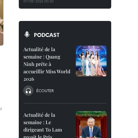
07/08/2026 00:30
PODCAST
Actualité de la
semaine : Quang
Ninh prête à
accueillir Miss World
2026
ÉCOUTER
a
Actualité de la
semaine : Le
dirigeant To Lam
reçoit le Prix