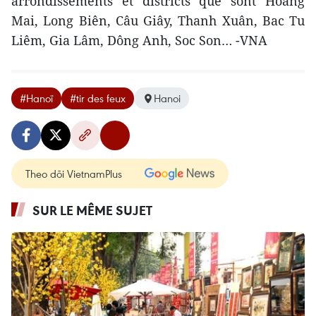
arrondissements et districts que sont Hoàng
Mai, Long Biên, Câu Giây, Thanh Xuân, Bac Tu
Liêm, Gia Lâm, Dông Anh, Soc Son… -VNA
#Hanoï
#tir des feux
Hanoi
Theo dõi VietnamPlus
SUR LE MÊME SUJET