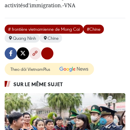
activitésd'immigration.-VNA
# frontière vietnamienne de Mong Cai
#Chine
Quang Ninh
Chine
Theo dõi VietnamPlus
SUR LE MÊME SUJET