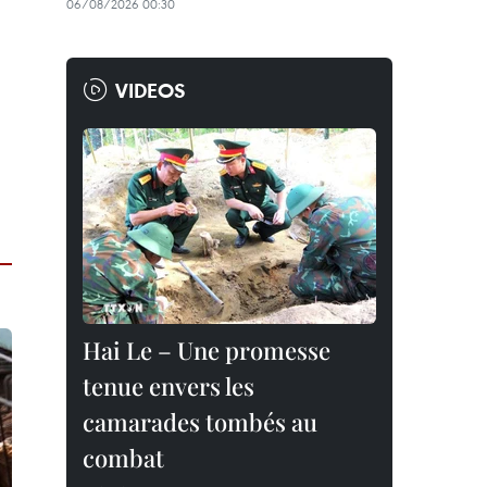
06/08/2026 00:30
VIDEOS
Hai Le – Une promesse
tenue envers les
camarades tombés au
combat