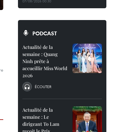
07/08/2026 00:30
PODCAST
Actualité de la
semaine : Quang
Ninh prête à
accueillir Miss World
re
2026
ÉCOUTER
Actualité de la
semaine : Le
dirigeant To Lam
reçoit le Prix