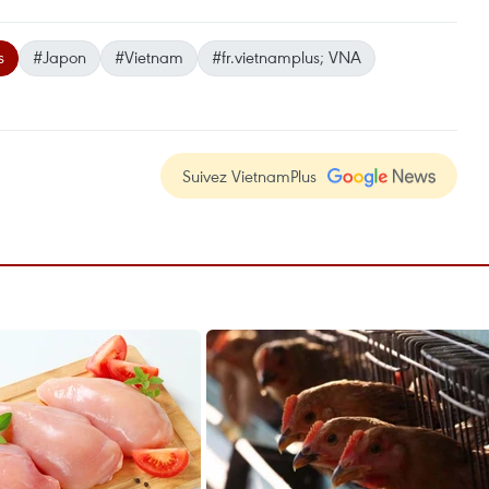
s
#Japon
#Vietnam
#fr.vietnamplus; VNA
Suivez VietnamPlus