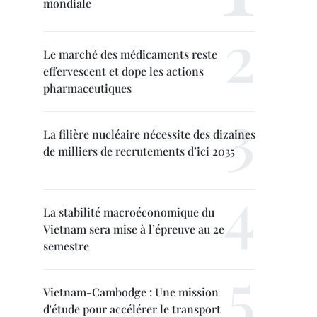
mondiale
Le marché des médicaments reste
effervescent et dope les actions
pharmaceutiques
La filière nucléaire nécessite des dizaines
de milliers de recrutements d’ici 2035
La stabilité macroéconomique du
Vietnam sera mise à l’épreuve au 2e
semestre
Vietnam-Cambodge : Une mission
d'étude pour accélérer le transport