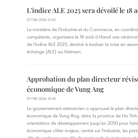
L'indice ALE 2025 sera dévoilé le 18 
07/08/2026 13:02
Le ministère de l'Industrie et du Commerce, en coordin
compétents, organisera le 18 août à Hanoï une cérémoni
de l'indice ALE 2025, destiné à évaluer la mise en œuvr
échange (ALE) au Vietnam.
Approbation du plan directeur révisé
économique de Vung Ang
07/08/2026 10:45
Le gouvernement vietnamien a approuvé le plan directe
économique de Vung Ang, dans la province de Ha Tinh.
orientations de développement jusqu'en 2050 pour faire
économique côtier majeur, centré sur l'industrie, les ports,
afin de renforcer son rôle de moteur de la croissance ré