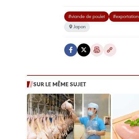
#viande de poulet
#exportation
Japon
SUR LE MÊME SUJET