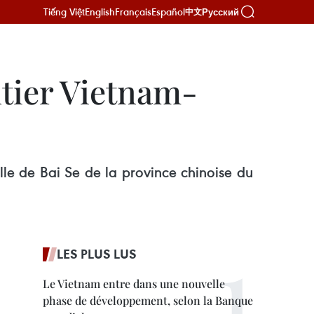
Tiếng Việt
English
Français
Español
Русский
中文
utier Vietnam-
le de Bai Se de la province chinoise du
LES PLUS LUS
Le Vietnam entre dans une nouvelle
phase de développement, selon la Banque