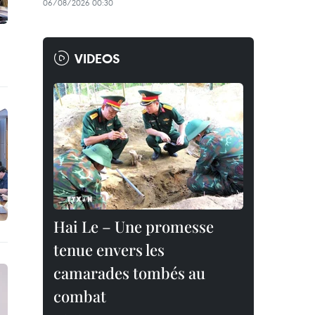
06/08/2026 00:30
VIDEOS
Hai Le – Une promesse
tenue envers les
camarades tombés au
combat