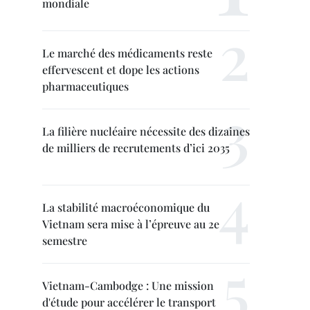
mondiale
Le marché des médicaments reste
effervescent et dope les actions
pharmaceutiques
La filière nucléaire nécessite des dizaines
de milliers de recrutements d’ici 2035
La stabilité macroéconomique du
Vietnam sera mise à l’épreuve au 2e
semestre
Vietnam-Cambodge : Une mission
d'étude pour accélérer le transport