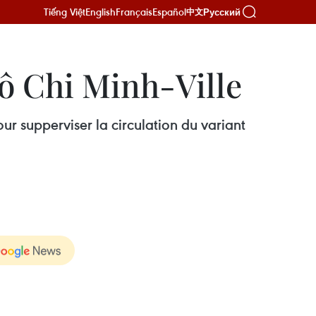
Tiếng Việt
English
Français
Español
Русский
中文
Hô Chi Minh-Ville
r supperviser la circulation du variant