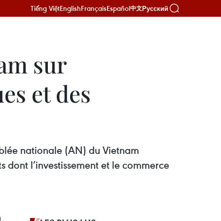
Tiếng Việt
English
Français
Español
Русский
中文
nam sur
ues et des
mblée nationale (AN) du Vietnam
uits dont l’investissement et le commerce