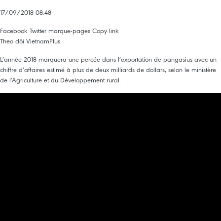
17/09/2018 08:48
Facebook
Twitter
marque-pages
Copy link
Theo dõi VietnamPlus
L’année 2018 marquera une percée dans l’exportation de pangasius avec un
chiffre d’affaires estimé à plus de deux milliards de dollars, selon le ministère
de l’Agriculture et du Développement rural.