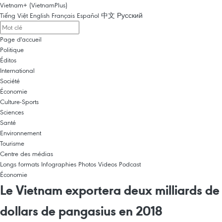
Vietnam+ (VietnamPlus)
Tiếng Việt
English
Français
Español
中文
Русский
Page d'accueil
Politique
Éditos
International
Société
Économie
Culture-Sports
Sciences
Santé
Environnement
Tourisme
Centre des médias
Longs formats
Infographies
Photos
Videos
Podcast
Économie
Le Vietnam exportera deux milliards de
dollars de pangasius en 2018