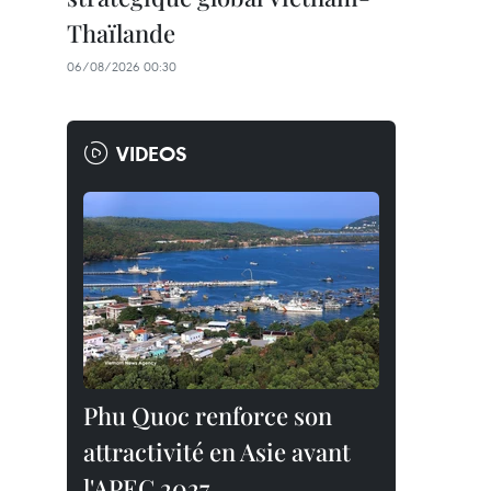
Thaïlande
06/08/2026 00:30
VIDEOS
Phu Quoc renforce son
attractivité en Asie avant
l'APEC 2027