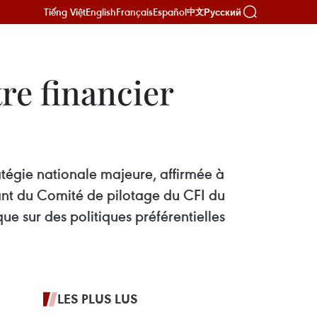
Tiếng Việt
English
Français
Español
Русский
中文
re financier
atégie nationale majeure, affirmée à
dant du Comité de pilotage du CFI du
ue sur des politiques préférentielles
LES PLUS LUS