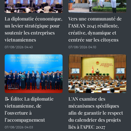
La diplomatie économique,
Vers une communauté de
un levier stratégique pour
l’ASEAN 2045 résiliente,
soutenir les entreprises
créative, dynamique et
vietnamiennes
centrée sur les citoyens
07/08/2026 04:43
07/08/2026 04:10
📝 Édito: La diplomatie
L'AN examine des
vietnamienne, de
mécanismes spécifiques
l’ouverture à
afin de garantir le respect
l’accompagnement
du calendrier des projets
liés à l'APEC 2027
07/08/2026 04:03