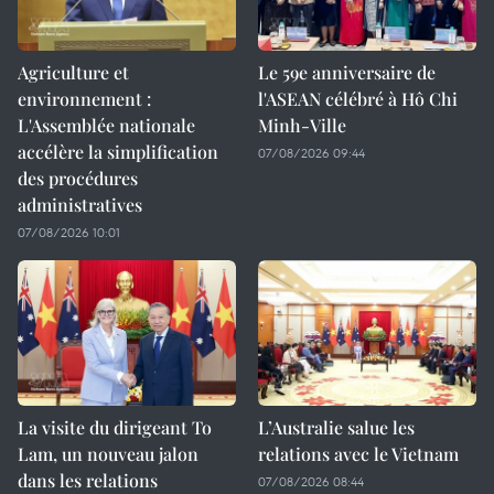
Agriculture et
Le 59e anniversaire de
environnement :
l'ASEAN célébré à Hô Chi
L'Assemblée nationale
Minh-Ville
accélère la simplification
07/08/2026 09:44
des procédures
administratives
07/08/2026 10:01
La visite du dirigeant To
L’Australie salue les
Lam, un nouveau jalon
relations avec le Vietnam
dans les relations
07/08/2026 08:44