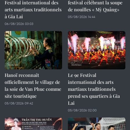
Festival international des
festival célébrant la soupe
arts martiaux traditionnels
de nouilles « Mỳ Quảng»
à Gia Lai
05/08/2026 14:44
06/08/2026 03:03
Hanoï reconnaît
Le 9e Festival
officiellement le village de
international des arts
la soie de Van Phuc comme
martiaux traditionnels
site touristique
prend ses quartiers à Gia
Lai
05/08/2026 09:42
05/08/2026 02:00