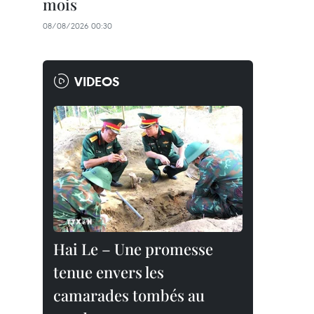
mois
08/08/2026 00:30
VIDEOS
Hai Le – Une promesse
tenue envers les
camarades tombés au