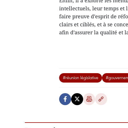
Enfin, il a exhorté les mem
intellectuels, leur temps et 
faire preuve d’esprit de réf
clairs et ciblés, et à se con
afin d’assurer la qualité et 
#réunion législative
#gouverne