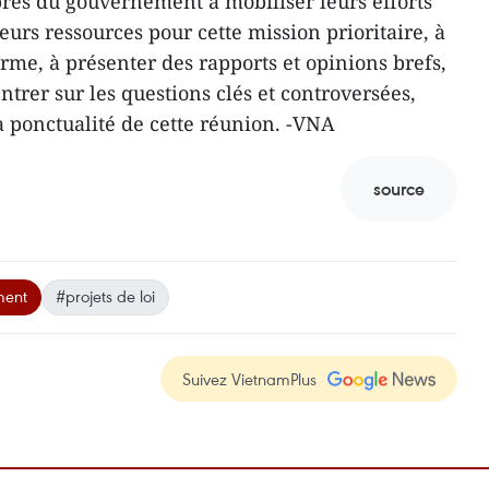
bres du gouvernement à mobiliser leurs efforts
leurs ressources pour cette mission prioritaire, à
orme, à présenter des rapports et opinions brefs,
centrer sur les questions clés et controversées,
la ponctualité de cette réunion. -VNA
source
ment
#projets de loi
Suivez VietnamPlus