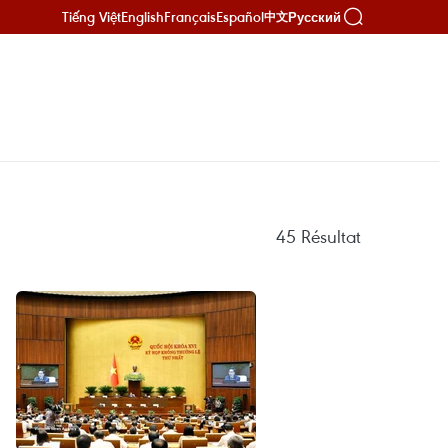
Tiếng Việt
English
Français
Español
Русский
中文
45
Résultat