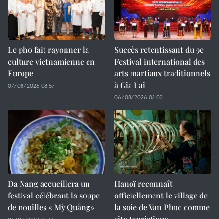
Le pho fait rayonner la
Succès retentissant du 9e
culture vietnamienne en
Festival international des
Europe
arts martiaux traditionnels
à Gia Lai
07/08/2026 08:57
06/08/2026 03:03
Da Nang accueillera un
Hanoï reconnaît
festival célébrant la soupe
officiellement le village de
de nouilles « Mỳ Quảng»
la soie de Van Phuc comme
site touristique