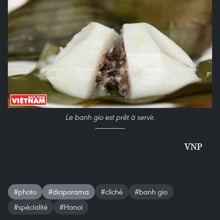
Le banh gio est prêt à servir.
VNP
#photo
#diaporama
#cliché
#banh gio
#spécialité
#Hanoi