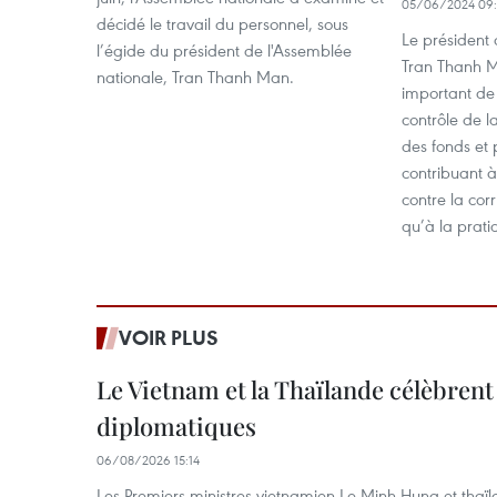
05/06/2024 09
décidé le travail du personnel, sous
Le président 
l’égide du président de l'Assemblée
Tran Thanh Ma
nationale, Tran Thanh Man.
important de 
contrôle de la
des fonds et 
contribuant à 
contre la corr
qu’à la prat
VOIR PLUS
Le Vietnam et la Thaïlande célèbrent
diplomatiques
06/08/2026 15:14
Les Premiers ministres vietnamien Le Minh Hung et thaïl