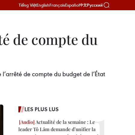
Tiếng Việt
English
Français
Español
Русский
中文
êté de compte du
de l’arrêté de compte du budget de l’État
LES PLUS LUS
Actualité de la semaine : Le
leader Tô Lâm demande d’unifier la