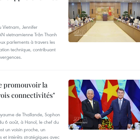
u Vietnam, Jennifer
l'AN vietnamienne Trân Thanh
deux parlements à travers les
tion technique, contribuant
divergences.
e promouvoir la
rois connectivités"
 Royaume de Thaïlande, Sophon
du 6 août, à Hanoï, le chef du
t un voisin proche, un
et intérêts stratégiques avec