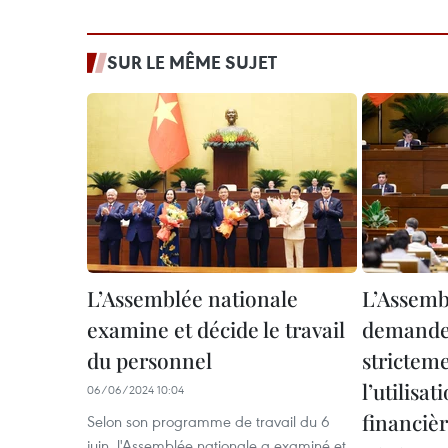
SUR LE MÊME SUJET
L’Assemblée nationale
L’Assemb
examine et décide le travail
demande 
du personnel
stricteme
l’utilisa
06/06/2024 10:04
financiè
Selon son programme de travail du 6
juin, l'Assemblée nationale a examiné et