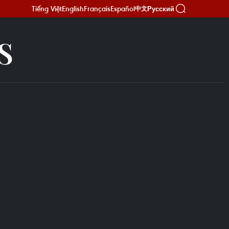
Tiếng Việt
English
Français
Español
Русский
中文
S