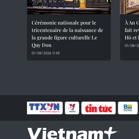
Cérémonie nationale pour le
À An G
tricentenaire de la naissance de
fait r
la grande figure culturelle Le
Hô et 
Quy Don
01/08/2
01/08/2026 11:55