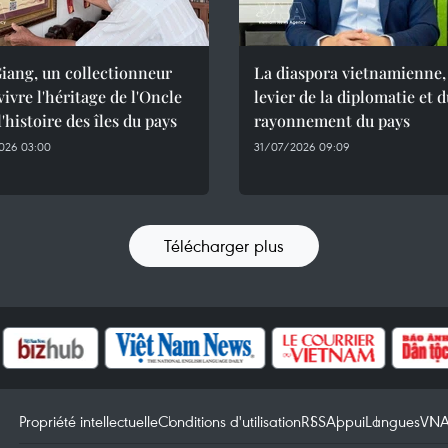
iang, un collectionneur
La diaspora vietnamienne,
evivre l'héritage de l'Oncle
levier de la diplomatie et 
l'histoire des îles du pays
rayonnement du pays
026 03:00
31/07/2026 09:09
Télécharger plus
Propriété intellectuelle
Conditions d'utilisation
RSS
Appui
Langues
VN