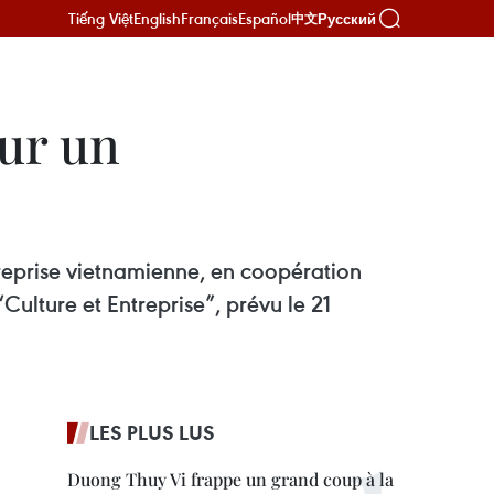
Tiếng Việt
English
Français
Español
Русский
中文
our un
reprise vietnamienne, en coopération
Culture et Entreprise”, prévu le 21
LES PLUS LUS
Duong Thuy Vi frappe un grand coup à la