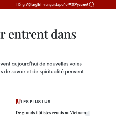
Tiếng Việt
English
Français
Español
Русский
中文
er entrent dans
ouvent aujourd’hui de nouvelles voies
 de savoir et de spiritualité peuvent
LES PLUS LUS
De grands flûtistes réunis au Vietnam