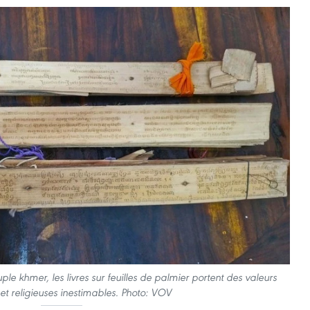
euple khmer, les livres sur feuilles de palmier portent des valeurs
 et religieuses inestimables. Photo: VOV