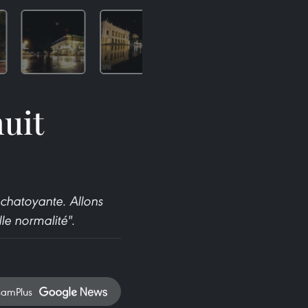
nuit
 chatoyante. Allons
le normalité".
namPlus