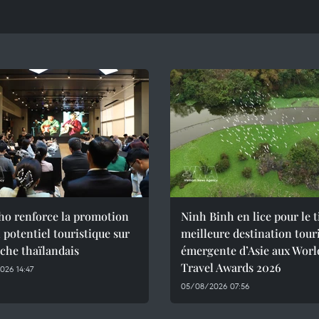
ho renforce la promotion
Ninh Binh en lice pour le t
 potentiel touristique sur
meilleure destination tour
che thaïlandais
émergente d’Asie aux Worl
Travel Awards 2026
026 14:47
05/08/2026 07:56