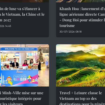
in de luxe va s’élancer à
Khanh Hoa : lancement d’
s le Vietnam, la Chine et le
ligne aérienne directe Ca
en 2027
- Dong Hoi pour stimuler 
tourisme
026 14:45
30/07/2026 08:18
i Minh-Ville mise sur une
Travel + Leisure classe le
touristique intégrée pour
Vietnam au top 10 des
e les visiteurs
destinations pour la génér