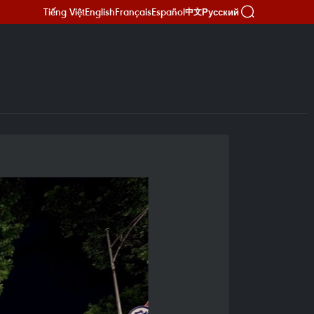
Tiếng Việt
English
Français
Español
Русский
中文