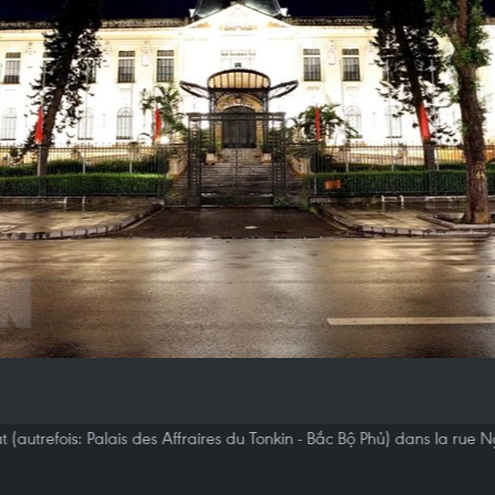
t (autrefois: Palais des Affraires du Tonkin - Bắc Bộ Phủ) dans la rue