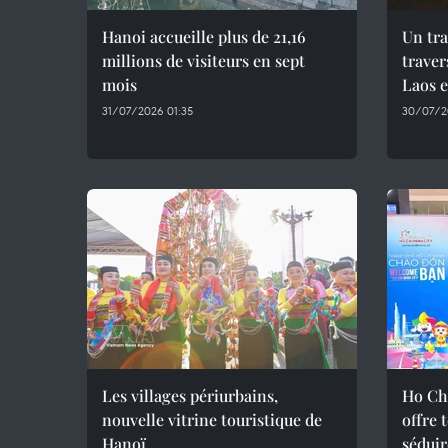
Hanoi accueille plus de 21,16
Un tra
millions de visiteurs en sept
traver
mois ​
Laos 
31/07/2026 01:35
30/07/2
Les villages périurbains,
Ho Ch
nouvelle vitrine touristique de
offre 
Hanoï
séduir