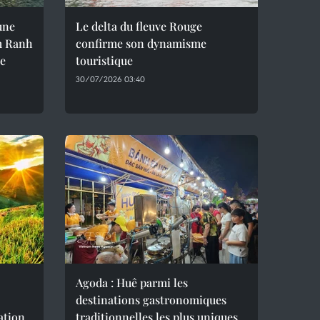
une
Le delta du fleuve Rouge
m Ranh
confirme son dynamisme
le
touristique
30/07/2026 03:40
Agoda : Huê parmi les
destinations gastronomiques
ation
traditionnelles les plus uniques