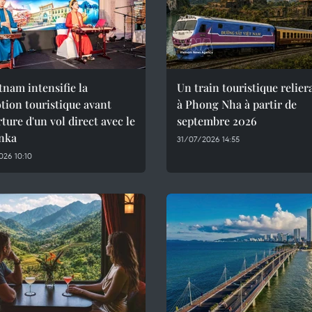
tnam intensifie la
Un train touristique relie
ion touristique avant
à Phong Nha à partir de
rture d'un vol direct avec le
septembre 2026
anka
31/07/2026 14:55
26 10:10