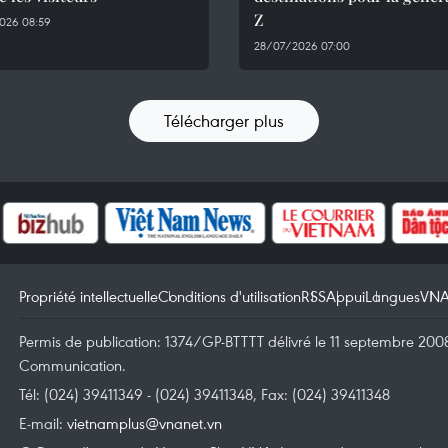
Z
026 08:59
28/07/2026 07:00
Télécharger plus
Propriété intellectuelle
Conditions d'utilisation
RSS
Appui
Langues
VN
Permis de publication: 1374/GP-BTTTT délivré le 11 septembre 2008 
Communication.
Tél: (024) 39411349 - (024) 39411348, Fax: (024) 39411348
E-mail:
vietnamplus@vnanet.vn