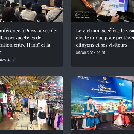
nférence à Paris ouvre de
Le Vietnam accélère le vis
les perspectives de
électronique pour protéger
ation entre Hanoï et la
citoyens et ses visiteurs
e
05/08/2026 02:45
026 03:38