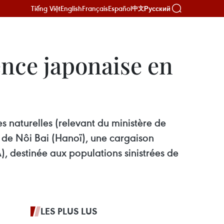
Tiếng Việt
English
Français
Español
Русский
中文
ence japonaise en
s naturelles (relevant du ministère de
rt de Nôi Bai (Hanoï), une cargaison
, destinée aux populations sinistrées de
LES PLUS LUS