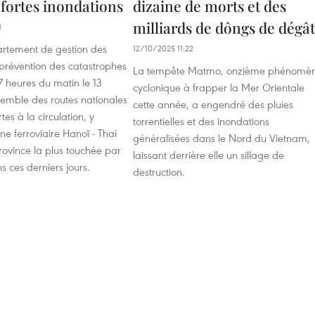
 fortes inondations
dizaine de morts et des
milliards de dôngs de dégât
1
artement de gestion des
12/10/2025 11:22
 prévention des catastrophes
La tempête Matmo, onzième phénomè
 7 heures du matin le 13
cyclonique à frapper la Mer Orientale
semble des routes nationales
cette année, a engendré des pluies
tes à la circulation, y
torrentielles et des inondations
gne ferroviaire Hanoï - Thai
généralisées dans le Nord du Vietnam,
ovince la plus touchée par
laissant derrière elle un sillage de
s ces derniers jours.
destruction.