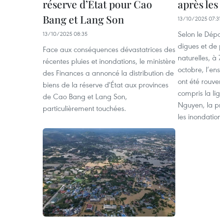
réserve d’État pour Cao
après les
Bang et Lang Son
13/10/2025 07:3
Selon le Dép
13/10/2025 08:35
digues et de
Face aux conséquences dévastatrices des
naturelles, à
récentes pluies et inondations, le ministère
octobre, l’en
des Finances a annoncé la distribution de
ont été rouver
biens de la réserve d'État aux provinces
compris la li
de Cao Bang et Lang Son,
Nguyen, la pr
particulièrement touchées.
les inondation