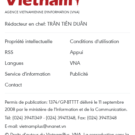
AGENCE VIETNAMIENNE D'INFORMATION (VNA)
Rédacteur en chef: TRÂN TIÊN DUÂN
Propriété intellectuelle
Conditions d'utilisation
RSS
Appui
Langues
VNA
Service d'information
Publicité
Contact
Permis de publication: 1374/GP-BTTTT délivré le 11 septembre
2008 par le ministère de l'Information et de la Communication.
Tél: (024) 39411349 - (024) 39411348, Fax: (024) 39411348
E-mail:
vietnamplus@vnanet.vn
© Droits d'auteur du VietnamPlus, VNA. La reproduction sans la