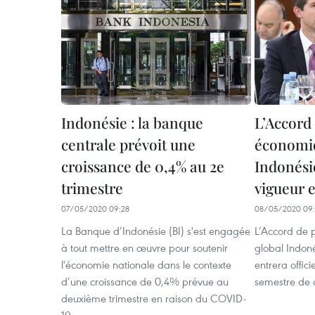
Indonésie : la banque
L’Accord
centrale prévoit une
économiq
croissance de 0,4% au 2e
Indonésie
trimestre
vigueur e
07/05/2020 09:28
08/05/2020 09:
La Banque d’Indonésie (BI) s'est engagée
L’Accord de 
à tout mettre en œuvre pour soutenir
global Indoné
l'économie nationale dans le contexte
entrera offic
d’une croissance de 0,4% prévue au
semestre de 
deuxième trimestre en raison du COVID-