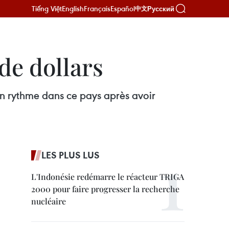
Tiếng Việt
English
Français
Español
Русский
中文
 de dollars
on rythme dans ce pays après avoir
LES PLUS LUS
L'Indonésie redémarre le réacteur TRIGA
2000 pour faire progresser la recherche
nucléaire