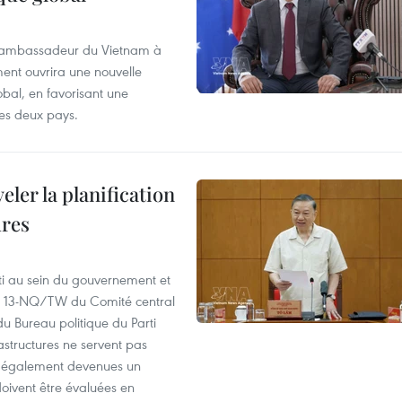
, l’ambassadeur du Vietnam à
nt ouvrira une nouvelle
bal, en favorisant une
des deux pays.
ler la planification
ures
ti au sein du gouvernement et
 n° 13-NQ/TW du Comité central
u Bureau politique du Parti
astructures ne servent pas
nt également devenues un
doivent être évaluées en