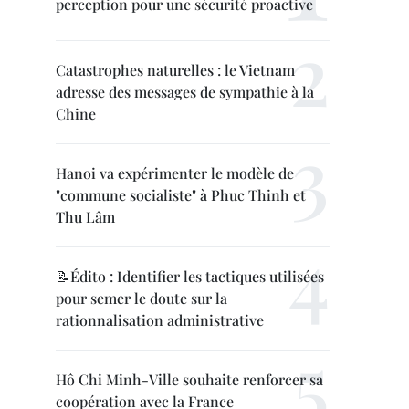
perception pour une sécurité proactive
Catastrophes naturelles : le Vietnam
adresse des messages de sympathie à la
Chine
Hanoi va expérimenter le modèle de
"commune socialiste" à Phuc Thinh et
Thu Lâm
📝Édito : Identifier les tactiques utilisées
pour semer le doute sur la
rationnalisation administrative
Hô Chi Minh-Ville souhaite renforcer sa
coopération avec la France