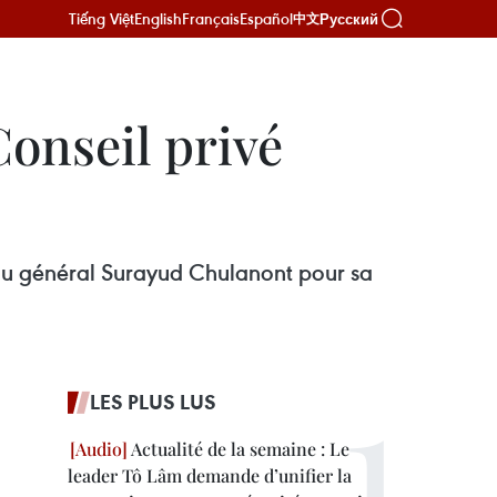
Tiếng Việt
English
Français
Español
Русский
中文
Conseil privé
 au général Surayud Chulanont pour sa
LES PLUS LUS
Actualité de la semaine : Le
leader Tô Lâm demande d’unifier la