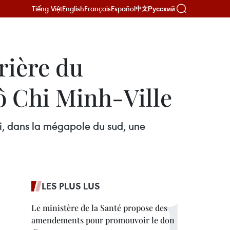
Tiếng Việt
English
Français
Español
Русский
中文
rrière du
Hô Chi Minh-Ville
di, dans la mégapole du sud, une
LES PLUS LUS
Le ministère de la Santé propose des
amendements pour promouvoir le don