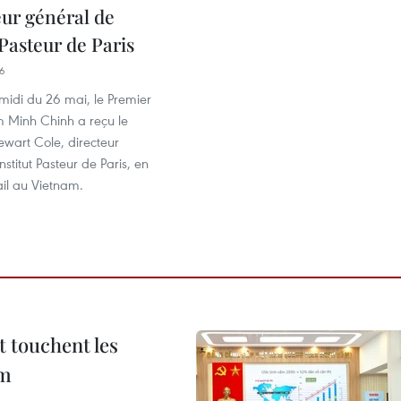
eur général de
t Pasteur de Paris
56
midi du 26 mai, le Premier
m Minh Chinh a reçu le
ewart Cole, directeur
nstitut Pasteur de Paris, en
vail au Vietnam.
t touchent les
am