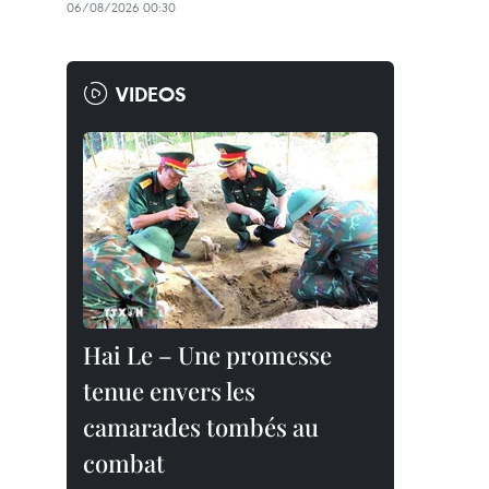
06/08/2026 00:30
VIDEOS
Hai Le – Une promesse
tenue envers les
camarades tombés au
combat