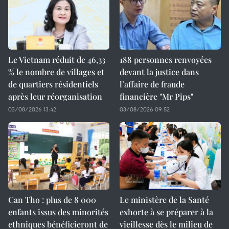
Le Vietnam réduit de 46,33
188 personnes renvoyées
% le nombre de villages et
devant la justice dans
de quartiers résidentiels
l’affaire de fraude
après leur réorganisation
financière "Mr Pips"
03/08/2026 13:42
03/08/2026 09:52
Can Tho : plus de 8 000
Le ministère de la Santé
enfants issus des minorités
exhorte à se préparer à la
ethniques bénéficieront de
vieillesse dès le milieu de