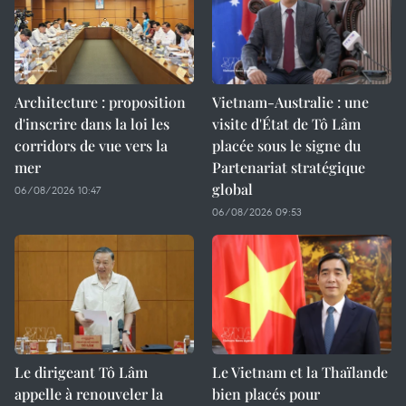
Architecture : proposition
Vietnam-Australie : une
d'inscrire dans la loi les
visite d'État de Tô Lâm
corridors de vue vers la
placée sous le signe du
mer
Partenariat stratégique
global
06/08/2026 10:47
06/08/2026 09:53
Le dirigeant Tô Lâm
Le Vietnam et la Thaïlande
appelle à renouveler la
bien placés pour