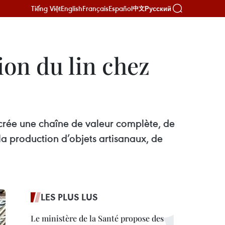
Tiếng Việt
English
Français
Español
Русский
中文
on du lin chez
 crée une chaîne de valeur complète, de
t la production d’objets artisanaux, de
LES PLUS LUS
Le ministère de la Santé propose des