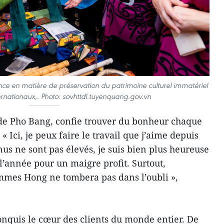
ce en matière de préservation du patrimoine culturel immatériel
ernationaux,. Photo: sovhttdl.tuyenquang.gov.vn
de Pho Bang, confie trouver du bonheur chaque
r. « Ici, je peux faire le travail que j’aime depuis
us ne sont pas élevés, je suis bien plus heureuse
 l’année pour un maigre profit. Surtout,
femmes Hong ne tombera pas dans l’oubli »,
conquis le cœur des clients du monde entier. De