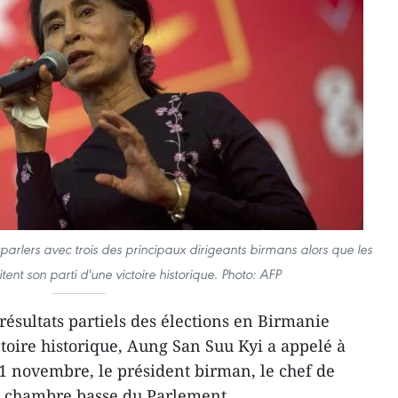
arlers avec trois des principaux dirigeants birmans alors que les
itent son parti d'une victoire historique. Photo: AFP
résultats partiels des élections en Birmanie
ctoire historique, Aung San Suu Kyi a appelé à
1 novembre, le président birman, le chef de
la chambre basse du Parlement.