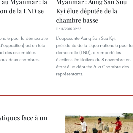
s au Myanmar : la
Myanmar : Aung San Suu
on de la LND se
Kyi élue députée de la
e
chambre basse
11/11/2015 09:35
ionale pour la démocratie
L’opposante Aung San Suu Kyi,
d’opposition) est en tête
présidente de la Ligue nationale pour la
art des assemblées
démocratie (LND), a remporté les
t ​aux deux chambres.
élections législatives du 8 novembre en
étant élue députée à la Chambre des
représentants.
tiques face à un