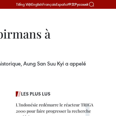
Tiếng Việt
English
Français
Español
Русский
中文
 birmans à
 historique, Aung San Suu Kyi a appelé
LES PLUS LUS
L'Indonésie redémarre le réacteur TRIGA
2000 pour faire progresser la recherche