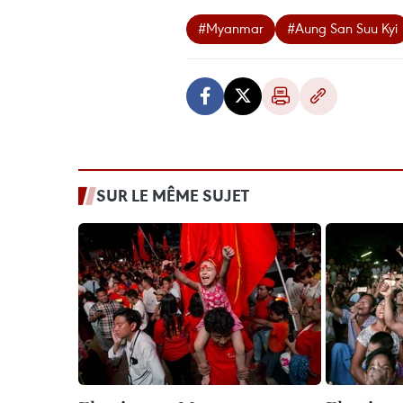
#Myanmar
#Aung San Suu Kyi
SUR LE MÊME SUJET