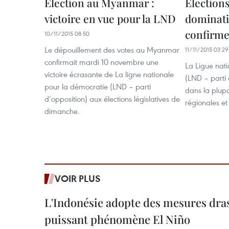
Election au Myanmar :
Election
victoire en vue pour la LND
dominati
confirm
10/11/2015 08:50
Le dé​pouillement des votes au Myanmar
11/11/2015 03:29
confirmait mardi 10 novembre une
La Ligue nat
victoire écrasante de La ligne nationale
(LND – parti 
pour la démocratie (LND – parti
dans la plup
d’opposition) aux élections législatives de
régionales e
dimanche.
VOIR PLUS
L'Indonésie adopte des mesures dras
puissant phénomène El Niño