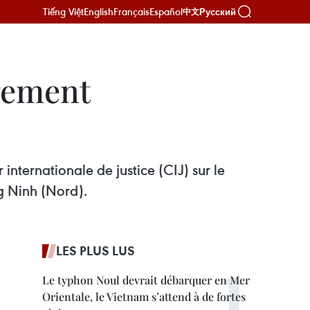
Tiếng Việt
English
Français
Español
Русский
中文
gement
 internationale de justice (CIJ) sur le
g Ninh (Nord).
LES PLUS LUS
Le typhon Noul devrait débarquer en Mer
Orientale, le Vietnam s’attend à de fortes