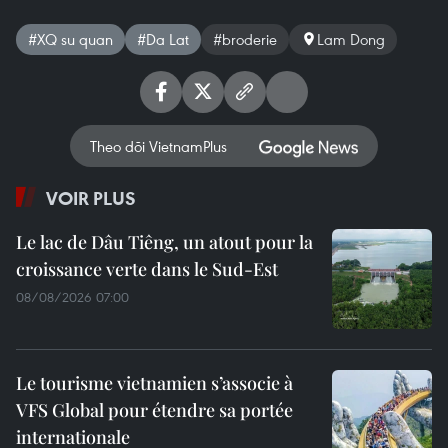
#XQ su quan
#Da Lat
#broderie
Lam Dong
Theo dõi VietnamPlus
VOIR PLUS
Le lac de Dâu Tiêng, un atout pour la
croissance verte dans le Sud-Est
08/08/2026 07:00
Le tourisme vietnamien s’associe à
VFS Global pour étendre sa portée
internationale