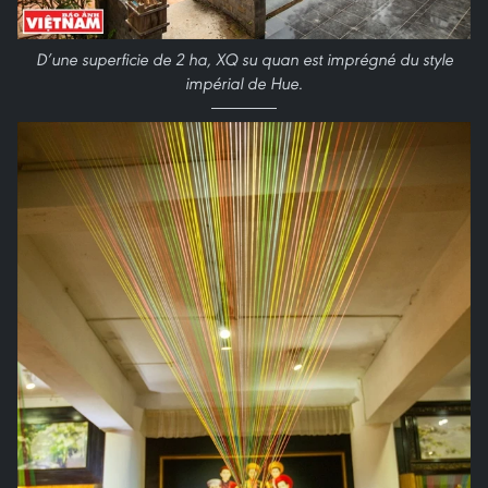
D’une superficie de 2 ha, XQ su quan est imprégné du style
impérial de Hue
.