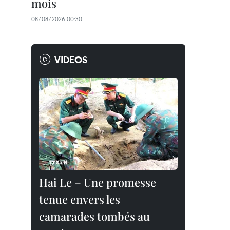
mois
08/08/2026 00:30
VIDEOS
Hai Le – Une promesse
tenue envers les
camarades tombés au