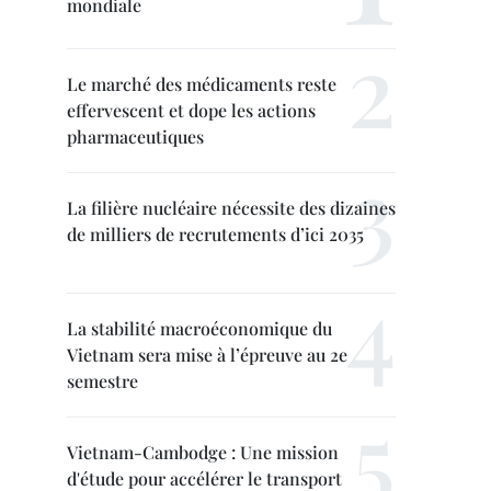
mondiale
Le marché des médicaments reste
effervescent et dope les actions
pharmaceutiques
La filière nucléaire nécessite des dizaines
de milliers de recrutements d’ici 2035
La stabilité macroéconomique du
Vietnam sera mise à l’épreuve au 2e
semestre
Vietnam-Cambodge : Une mission
d'étude pour accélérer le transport