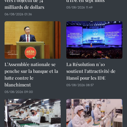
vers l’objectif de 74
d'IDE en sept mois
milliards de dollars
05/08/2026 11:49
06/08/2026 01:36
L’Assemblée nationale se
La Résolution n°10
penche sur la banque et la
soutient l'attractivité de
lutte contre le
Hanoï pour les IDE
blanchiment
05/08/2026 08:57
05/08/2026 09:00