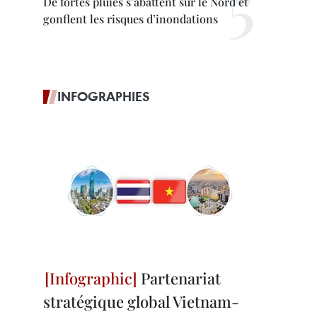
De fortes pluies s’abattent sur le Nord et
gonflent les risques d’inondations
INFOGRAPHIES
Partenariat
stratégique global Vietnam-