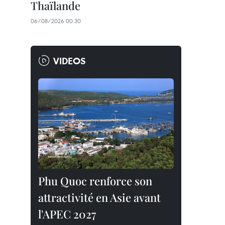
Thaïlande
06/08/2026 00:30
VIDEOS
Phu Quoc renforce son
attractivité en Asie avant
l'APEC 2027