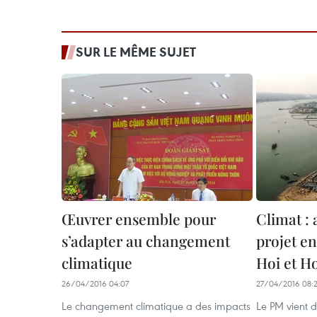
SUR LE MÊME SUJET
Œuvrer ensemble pour
Climat :
s’adapter au changement
projet e
climatique
Hoi et H
26/04/2016 04:07
27/04/2016 08:2
Le changement climatique a des impacts
Le PM vient 