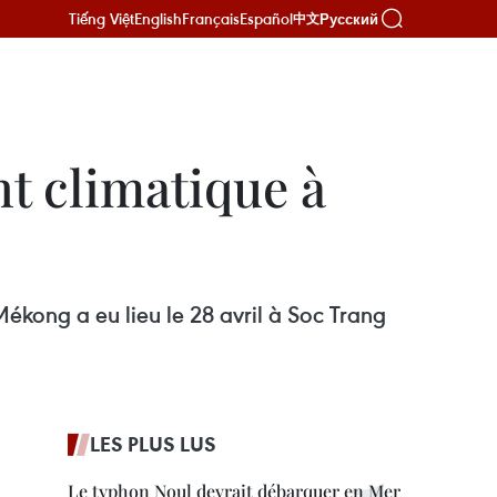
Tiếng Việt
English
Français
Español
Русский
中文
t climatique à
 Mékong a eu lieu le 28 avril à Soc Trang
LES PLUS LUS
Le typhon Noul devrait débarquer en Mer