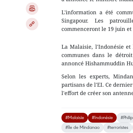
L'information a été comm
Singapour. Les patrouil
commenceront le 19 juin et c
La Malaisie, l'Indonésie et 
communes dans le détroit 
annoncé Hishammuddin Hu
Selon les experts, Minda
partisans de l'EI. Ce dernie
l'effort de créer son anten
#Malaisie
#Indonésie
#Phili
#île de Mindanao
#terroristes