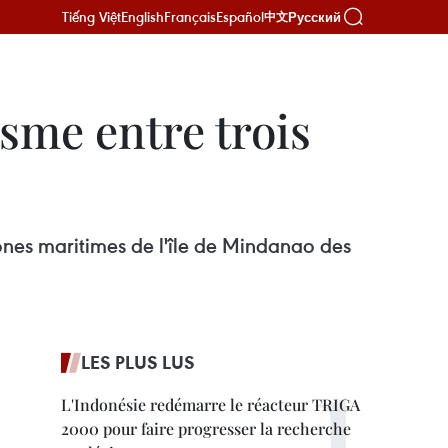
Tiếng Việt
English
Français
Español
Русский
中文
sme entre trois
zones maritimes de l'île de Mindanao des
LES PLUS LUS
L'Indonésie redémarre le réacteur TRIGA
2000 pour faire progresser la recherche