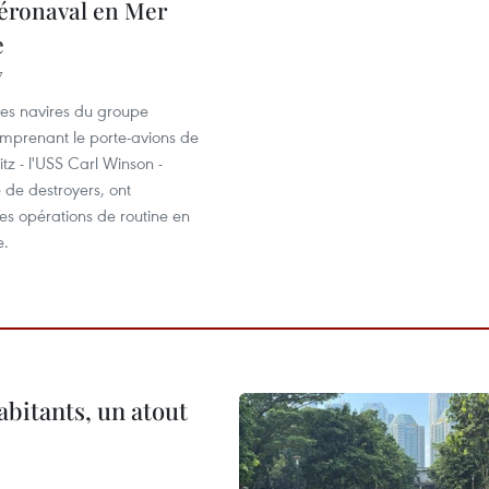
éronaval en Mer
e
7
, les navires du groupe
mprenant le porte-avions de
itz - l'USS Carl Winson -
e destroyers, ont
 opérations de routine en
e.
abitants, un atout