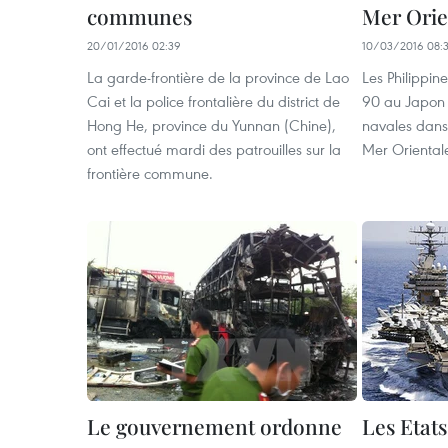
communes
Mer Orie
20/01/2016 02:39
10/03/2016 08:
La garde-frontière de la province de Lao
Les Philippin
Cai et la police frontalière ​du district de
90 au Japon p
Hong He, province du Yunnan (Chine),
navales dans 
ont effectué mardi des patrouilles sur la
Mer Oriental
frontière commune.
Le gouvernement ordonne
Les Etat