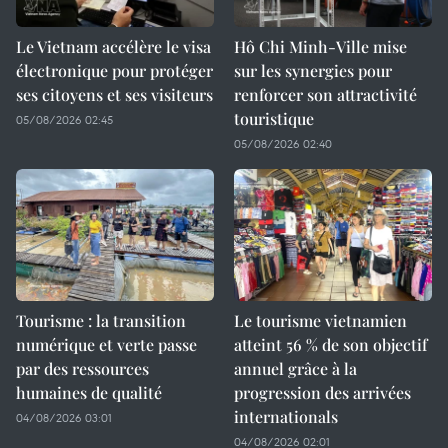
Le Vietnam accélère le visa
Hô Chi Minh-Ville mise
électronique pour protéger
sur les synergies pour
ses citoyens et ses visiteurs
renforcer son attractivité
touristique
05/08/2026 02:45
05/08/2026 02:40
Tourisme : la transition
Le tourisme vietnamien
numérique et verte passe
atteint 56 % de son objectif
par des ressources
annuel grâce à la
humaines de qualité
progression des arrivées
internationals
04/08/2026 03:01
04/08/2026 02:01