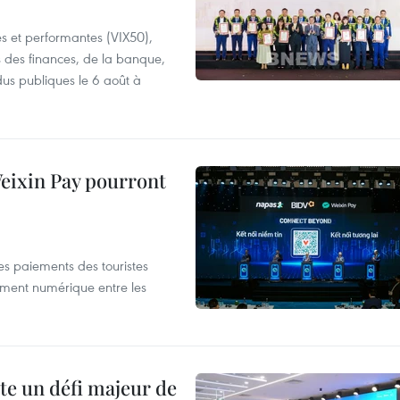
es et performantes (VIX50),
s des finances, de la banque,
dus publiques le 6 août à
 Weixin Pay pourront
les paiements des touristes
ement numérique entre les
te un défi majeur de