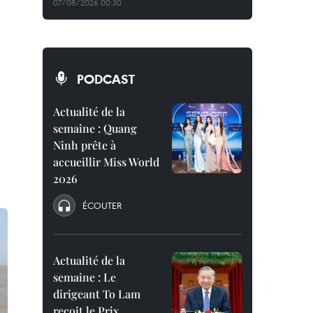
07/08/2026 00:30
PODCAST
Actualité de la
semaine : Quang
Ninh prête à
accueillir Miss World
2026
ÉCOUTER
Actualité de la
semaine : Le
dirigeant To Lam
reçoit le Prix