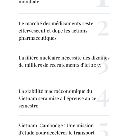
mondiale
Le marché des médicaments reste
effervescent et dope les actions
pharmaceutiques
La filière nucléaire nécessite des dizaines
de milliers de recrutements d’ici 2035
La stabilité macroéconomique du
Vietnam sera mise à l’épreuve au 2e
semestre
Vietnam-Cambodge : Une mission
d'étude pour accélérer le transport