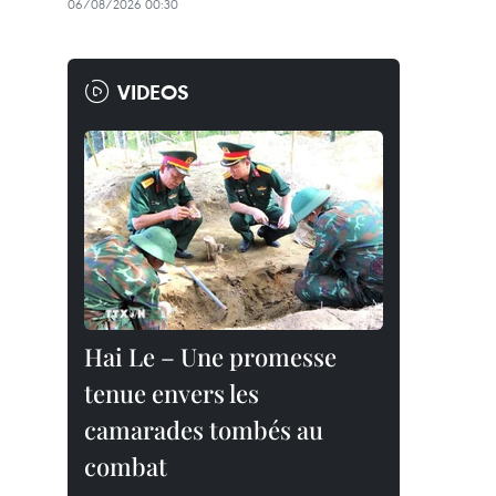
06/08/2026 00:30
VIDEOS
Hai Le – Une promesse
tenue envers les
camarades tombés au
combat