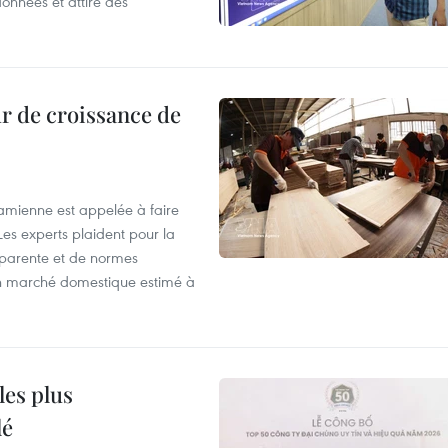
onnées et attire des
r de croissance de
tnamienne est appelée à faire
es experts plaident pour la
sparente et de normes
'un marché domestique estimé à
les plus
lé