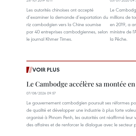
25/10/2019 10:11
03/01/2020 09:
Les autorités chinoises ont accepté
Le Cambodge
d’examiner la demande d’exportation du
millions de t
riz cambodgien vers la Chine soumise
en 2019, a a
par 40 entreprises cambodgiennes, selon
ministre de l'
le journal Khmer Times.
la Pêche.
VOIR PLUS
Le Cambodge accélère sa montée en
07/08/2026 09:57
Le gouvernement cambodgien poursuit ses réformes pour
de qualité et développer une industrie à plus forte valeu
organisé à Phnom Penh, les autorités ont réaffirmé leur v
des affaires et de renforcer le dialogue avec le secteur p