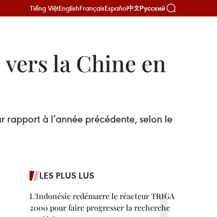
Tiếng Việt
English
Français
Español
Русский
中文
 vers la Chine en
 rapport à l’année précédente, selon le
LES PLUS LUS
L'Indonésie redémarre le réacteur TRIGA
2000 pour faire progresser la recherche