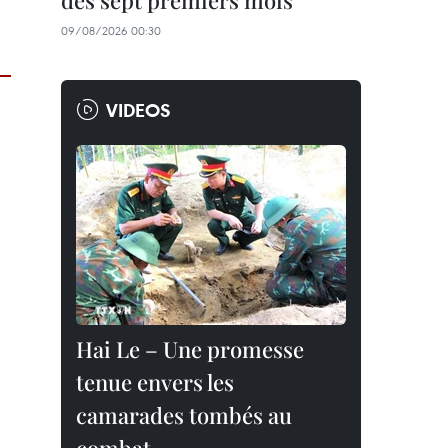
des sept premiers mois
09/08/2026 00:30
VIDEOS
Hai Le – Une promesse
tenue envers les
camarades tombés au