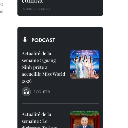
combat
00
07/08/2026 00:30
it
PODCAST
Actualité de la
semaine : Quang
Ninh prête à
accueillir Miss World
2026
ÉCOUTER
Actualité de la
semaine : Le
dirigeant To Lam