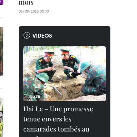
mois
08/08/2026 00:30
VIDEOS
Hai Le – Une promesse
tenue envers les
camarades tombés au