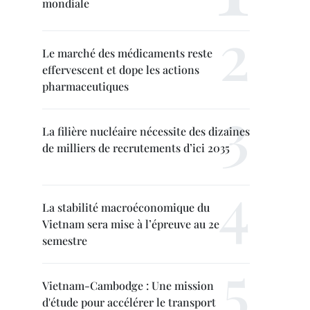
mondiale
Le marché des médicaments reste
effervescent et dope les actions
pharmaceutiques
La filière nucléaire nécessite des dizaines
de milliers de recrutements d’ici 2035
La stabilité macroéconomique du
Vietnam sera mise à l’épreuve au 2e
semestre
Vietnam-Cambodge : Une mission
d'étude pour accélérer le transport