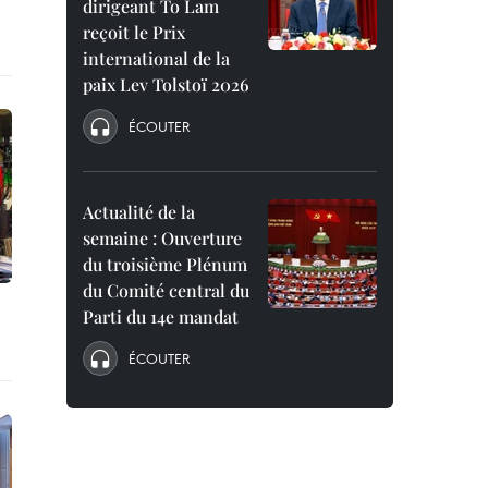
dirigeant To Lam
reçoit le Prix
international de la
paix Lev Tolstoï 2026
ÉCOUTER
Actualité de la
semaine : Ouverture
du troisième Plénum
du Comité central du
Parti du 14e mandat
ÉCOUTER