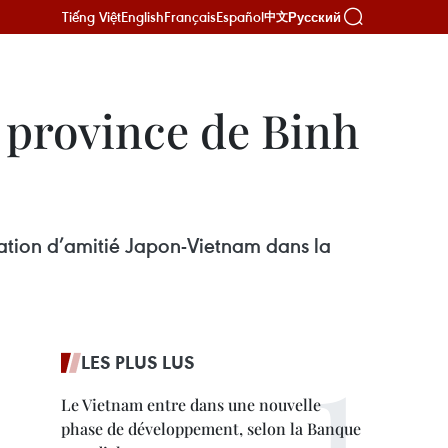
Tiếng Việt
English
Français
Español
Русский
中文
a province de Binh
iation d’amitié Japon-Vietnam dans la
LES PLUS LUS
Le Vietnam entre dans une nouvelle
phase de développement, selon la Banque