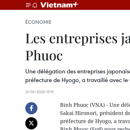
ÉCONOMIE
Les entreprises j
Phuoc
Une délégation des entreprises japonaise
préfecture de Hyogo, a travaillé avec l
21/01/2020 15:15
Binh Phuoc (VNA) - Une délé
Sakai Hironori, président d
préfecture de Hyogo, a trava
Binh Phuoc (Sud) pour rech