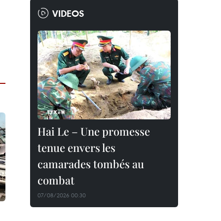
VIDEOS
Hai Le – Une promesse
tenue envers les
camarades tombés au
combat
07/08/2026 00:30