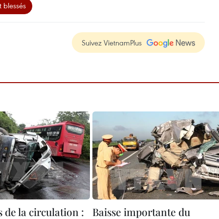
t blessés
Suivez VietnamPlus
 de la circulation :
Baisse importante du