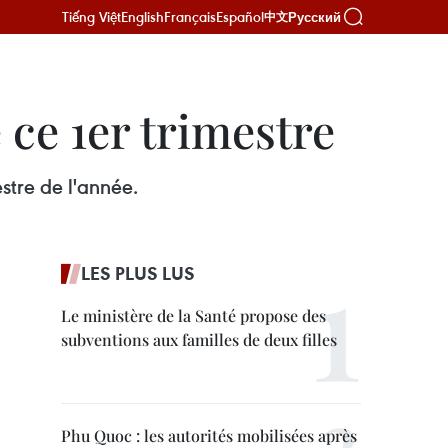
Tiếng Việt
English
Français
Español
Русский
中文
 ce 1er trimestre
stre de l'année.
LES PLUS LUS
Le ministère de la Santé propose des
subventions aux familles de deux filles
Phu Quoc : les autorités mobilisées après