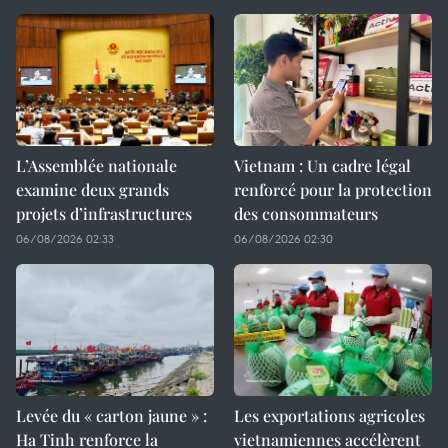
L’Assemblée nationale
Vietnam : Un cadre légal
examine deux grands
renforcé pour la protection
projets d’infrastructures
des consommateurs
06/08/2026 02:33
06/08/2026 02:30
Levée du « carton jaune » :
Les exportations agricoles
Ha Tinh renforce la
vietnamiennes accélèrent