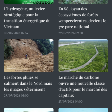
L’hydrogène, un levier
Ea Sô, joyau des
stratégique pour la
écosystèmes de forêts
transition énergétique du
sempervirentes, devient le
Vietnam
37e parc national
30/07/2026 09:14
29/07/2026 09:30
Les fortes pluies se
Le marché du carbone
calment dans le Nord mais
ouvre une nouvelle classe
les nuages s'éternisent
d’actifs pour le marché des
capitaux
29/07/2026 03:00
27/07/2026 04:00