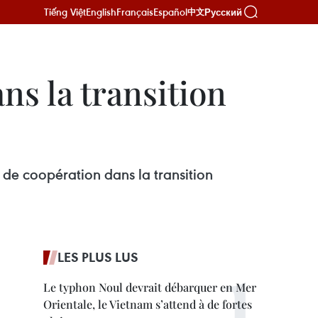
Tiếng Việt
English
Français
Español
Русский
中文
ns la transition
 de coopération dans la transition
LES PLUS LUS
Le typhon Noul devrait débarquer en Mer
Orientale, le Vietnam s’attend à de fortes