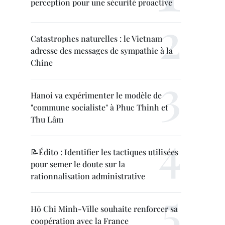
perception pour une sécurité proactive
Catastrophes naturelles : le Vietnam
adresse des messages de sympathie à la
Chine
Hanoi va expérimenter le modèle de
"commune socialiste" à Phuc Thinh et
Thu Lâm
📝Édito : Identifier les tactiques utilisées
pour semer le doute sur la
rationnalisation administrative
Hô Chi Minh-Ville souhaite renforcer sa
coopération avec la France