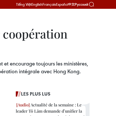
Tiếng Việt
English
Français
Español
Русский
中文
 coopération
 et encourage toujours les ministères,
opération intégrale avec Hong Kong.
LES PLUS LUS
Actualité de la semaine : Le
leader Tô Lâm demande d’unifier la