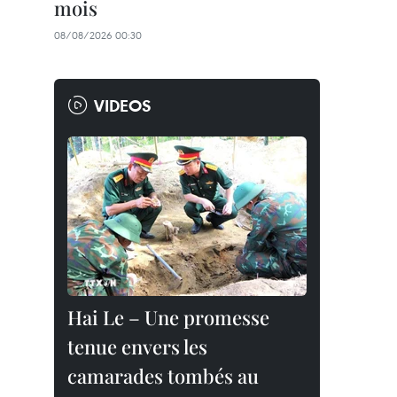
mois
08/08/2026 00:30
VIDEOS
Hai Le – Une promesse
tenue envers les
camarades tombés au