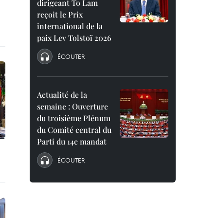
dirigeant To Lam
reçoit le Prix
international de la
paix Lev Tolstoï 2026
ÉCOUTER
Actualité de la
semaine : Ouverture
du troisième Plénum
du Comité central du
Parti du 14e mandat
ÉCOUTER