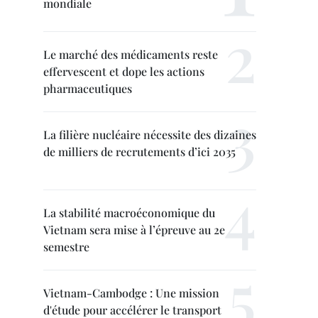
mondiale
Le marché des médicaments reste
effervescent et dope les actions
pharmaceutiques
La filière nucléaire nécessite des dizaines
de milliers de recrutements d’ici 2035
La stabilité macroéconomique du
Vietnam sera mise à l’épreuve au 2e
semestre
Vietnam-Cambodge : Une mission
d'étude pour accélérer le transport