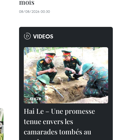
mois
08/08/2026 00:30
VIDEOS
Hai Le – Une promesse
tenue envers les
camarades tombés au