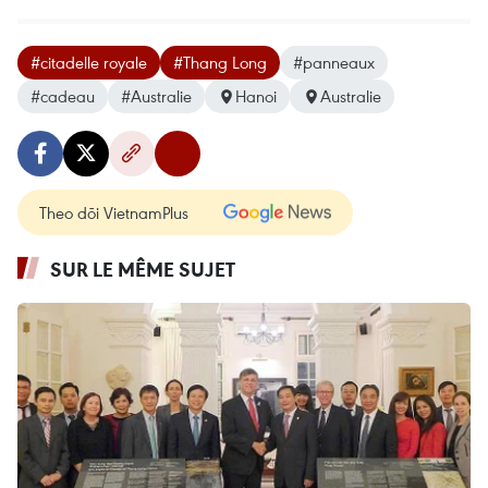
#citadelle royale
#Thang Long
#panneaux
#cadeau
#Australie
Hanoi
Australie
Theo dõi VietnamPlus
SUR LE MÊME SUJET